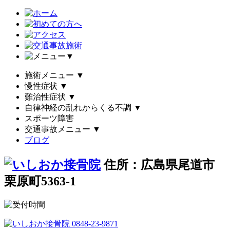
▼
施術メニュー
▼
慢性症状
▼
難治性症状
▼
自律神経の乱れからくる不調
▼
スポーツ障害
交通事故メニュー
▼
ブログ
住所：広島県尾道市
栗原町5363-1