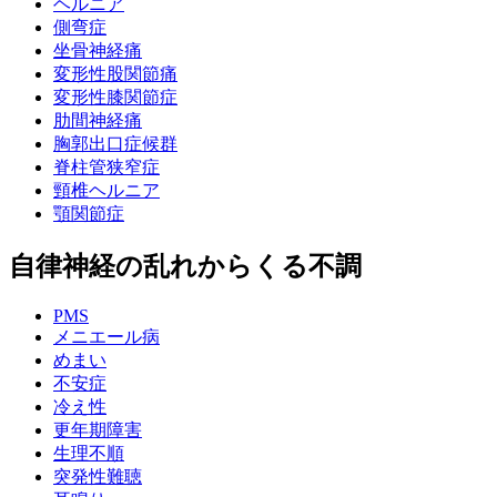
ヘルニア
側弯症
坐骨神経痛
変形性股関節痛
変形性膝関節症
肋間神経痛
胸郭出口症候群
脊柱管狭窄症
頸椎ヘルニア
顎関節症
自律神経の乱れからくる不調
PMS
メニエール病
めまい
不安症
冷え性
更年期障害
生理不順
突発性難聴