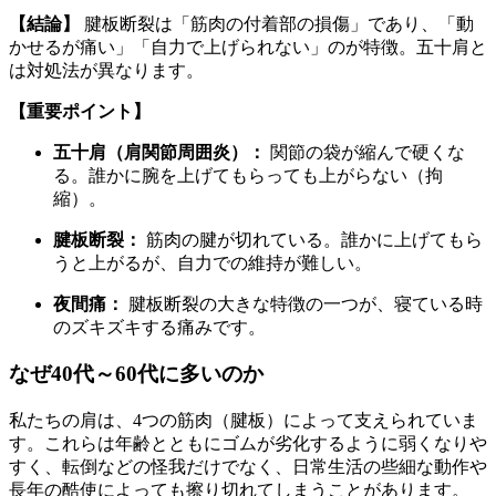
【結論】
腱板断裂は「筋肉の付着部の損傷」であり、「動
かせるが痛い」「自力で上げられない」のが特徴。五十肩と
は対処法が異なります。
【重要ポイント】
五十肩（肩関節周囲炎）：
関節の袋が縮んで硬くな
る。誰かに腕を上げてもらっても上がらない（拘
縮）。
腱板断裂：
筋肉の腱が切れている。誰かに上げてもら
うと上がるが、自力での維持が難しい。
夜間痛：
腱板断裂の大きな特徴の一つが、寝ている時
のズキズキする痛みです。
なぜ40代～60代に多いのか
私たちの肩は、4つの筋肉（腱板）によって支えられていま
す。これらは年齢とともにゴムが劣化するように弱くなりや
すく、転倒などの怪我だけでなく、日常生活の些細な動作や
長年の酷使によっても擦り切れてしまうことがあります。