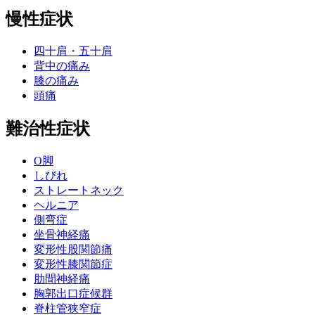
慢性症状
四十肩・五十肩
背中の痛み
膝の痛み
頭痛
難治性症状
O脚
しびれ
ストレートネック
ヘルニア
側弯症
坐骨神経痛
変形性股関節痛
変形性膝関節症
肋間神経痛
胸郭出口症候群
脊柱管狭窄症