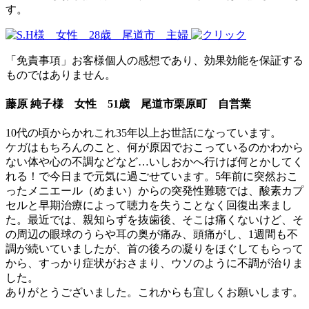
す。
「免責事項」お客様個人の感想であり、効果効能を保証する
ものではありません。
藤原 純子様 女性 51歳 尾道市栗原町 自営業
10代の頃からかれこれ35年以上お世話になっています。
ケガはもちろんのこと、何が原因でおこっているのかわから
ない体や心の不調などなど…いしおかへ行けば何とかしてく
れる！で今日まで元気に過ごせています。5年前に突然おこ
ったメニエール（めまい）からの突発性難聴では、酸素カプ
セルと早期治療によって聴力を失うことなく回復出来まし
た。最近では、親知らずを抜歯後、そこは痛くないけど、そ
の周辺の眼球のうらや耳の奥が痛み、頭痛がし、1週間も不
調が続いていましたが、首の後ろの凝りをほぐしてもらって
から、すっかり症状がおさまり、ウソのように不調が治りま
した。
ありがとうございました。これからも宜しくお願いします。