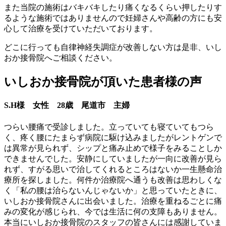
また当院の施術はバキバキしたり痛くなるくらい押したりす
るような施術ではありませんので妊婦さんや高齢の方にも安
心して治療を受けていただいております。
どこに行っても自律神経失調症が改善しない方は是非、いし
おか接骨院へご相談ください。
いしおか接骨院が頂いた患者様の声
S.H様 女性 28歳 尾道市 主婦
つらい腰痛で受診しました。立っていても寝ていてもつら
く、疼く腰にたまらず病院に駆け込みましたがレントゲンで
は異常が見られず、シップと痛み止めで様子をみることしか
できませんでした。安静にしていましたが一向に改善が見ら
れず、すがる思いで治してくれるところはないか一生懸命治
療所を探しました。何件か治療院へ通うも改善は思わしくな
く「私の腰は治らないんじゃないか」と思っていたときに、
いしおか接骨院さんに出会いました。治療を重ねるごとに痛
みの変化が感じられ、今では生活に何の支障もありません。
本当にいしおか接骨院のスタッフの皆さんには感謝していま