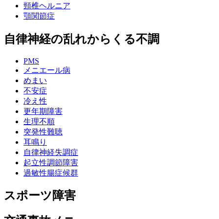
頸椎ヘルニア
顎関節症
自律神経の乱れからくる不調
PMS
メニエール病
めまい
不安症
冷え性
更年期障害
生理不順
突発性難聴
耳鳴り
自律神経失調症
起立性調節障害
過敏性腸症候群
スポーツ障害