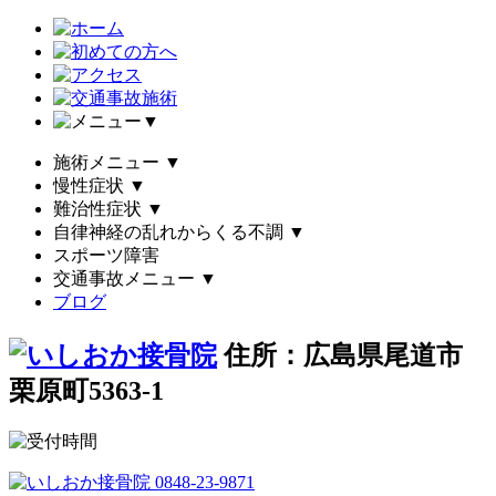
▼
施術メニュー
▼
慢性症状
▼
難治性症状
▼
自律神経の乱れからくる不調
▼
スポーツ障害
交通事故メニュー
▼
ブログ
住所：広島県尾道市
栗原町5363-1