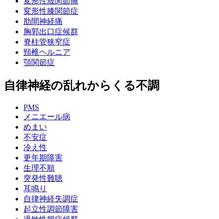
変形性股関節痛
変形性膝関節症
肋間神経痛
胸郭出口症候群
脊柱管狭窄症
頸椎ヘルニア
顎関節症
自律神経の乱れからくる不調
PMS
メニエール病
めまい
不安症
冷え性
更年期障害
生理不順
突発性難聴
耳鳴り
自律神経失調症
起立性調節障害